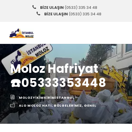
BİZE ULAŞIN
(0533) 335 34 48
BİZE ULAŞIN
(0533) 335 34 48
Moloz Hafriyat
☎️05333353448
MOLOZYIKIMKIRIMISTANBUL
ALO MOLOZ HATI
,
BÖLGELERIMIZ
,
GENEL