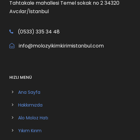
Tahtakale mahallesi Temel sokak no 2 34320
Avcılar/İstanbul
(0533) 335 34 48
info@molozyikimkirimistanbul.com
HIZLI MENÜ
Ana Sayfa
Hakkımızda
Alo Moloz Hatı
Yıkım Kırım